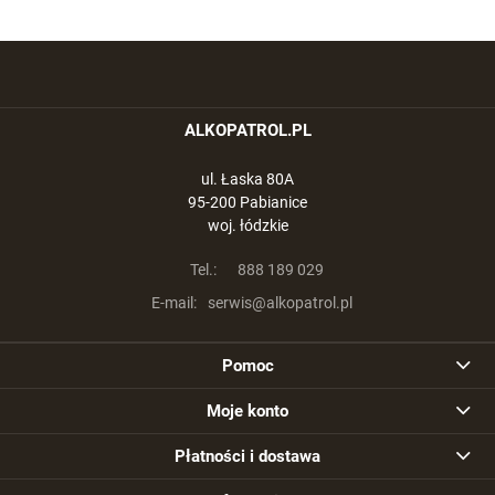
ALKOPATROL.PL
ul. Łaska 80A
95-200 Pabianice
woj. łódzkie
Tel.:
888 189 029
E-mail:
serwis@alkopatrol.pl
Pomoc
Moje konto
Płatności i dostawa