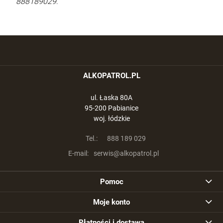
888189029
.
ALKOPATROL.PL
ul. Łaska 80A
95-200 Pabianice
woj. łódzkie
Tel.:
888 189 029
E-mail:
serwis@alkopatrol.pl
Pomoc
Moje konto
Płatności i dostawa