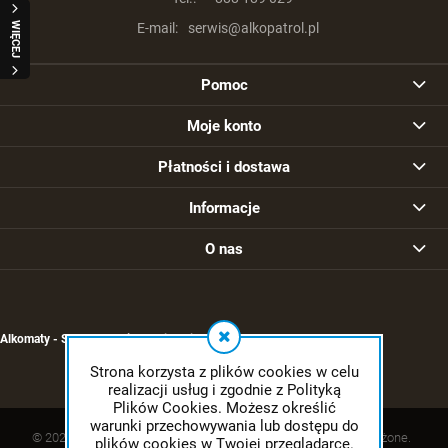
WIĘCEJ
E-mail:
serwis@alkopatrol.pl
Pomoc
Moje konto
Płatności i dostawa
Informacje
O nas
Alkomaty - Sklep - Serwis -
Kalibracja alkomatu
Strona korzysta z plików cookies w celu
realizacji usług i zgodnie z Polityką
Plików Cookies. Możesz określić
warunki przechowywania lub dostępu do
© 2020 devshop-31337.shoparena.pl . Wszelkie prawa zastrzeżone.
plików cookies w Twojej przeglądarce.