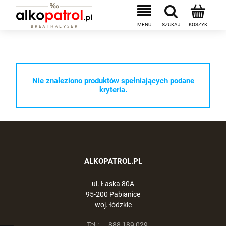
Nie znaleziono produktów spełniających podane
kryteria.
ALKOPATROL.PL
ul. Łaska 80A
95-200 Pabianice
woj. łódzkie
Tel.:
888 189 029