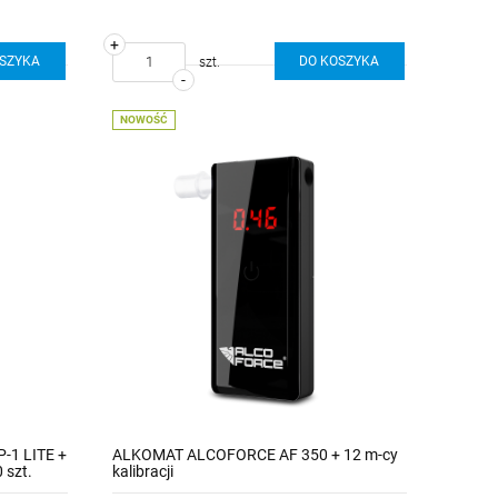
+
OSZYKA
DO KOSZYKA
szt.
-
NOWOŚĆ
-1 LITE +
ALKOMAT ALCOFORCE AF 350 + 12 m-cy
 szt.
kalibracji
ancji