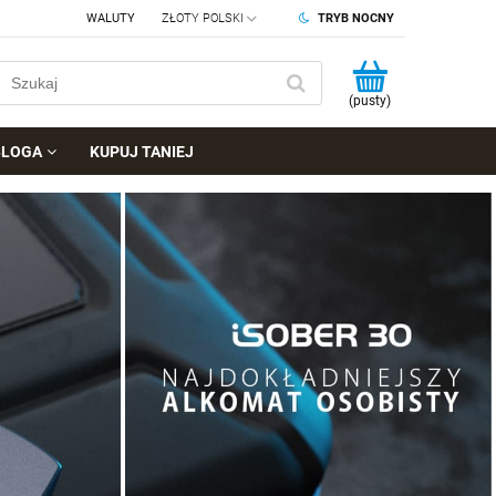
WALUTY
TRYB NOCNY
(pusty)
BLOGA
KUPUJ TANIEJ
Kalibracja alkomatów
Alkomaty dowodowe
ZOBACZ
ZOBACZ