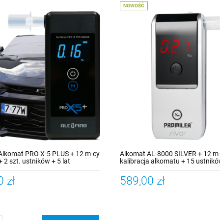
NOWOŚĆ
Alkomat PRO X-5 PLUS + 12 m-cy
Alkomat AL-8000 SILVER + 12 m
 + 2 szt. ustników + 5 lat
kalibracja alkomatu + 15 ustników
 + mata na szybę
gwarancji
0 zł
589,00 zł