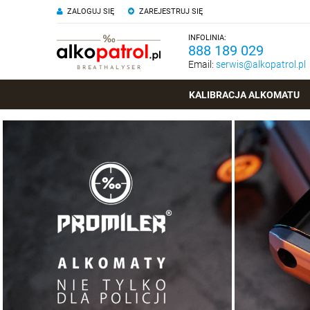
ZALOGUJ SIĘ
ZAREJESTRUJ SIĘ
INFOLINIA:
888 189 029
Email:
serwis@alkopatrol.pl
KALIBRACJA ALKOMATU
Alkomaty elektrochemiczne
ZOBACZ