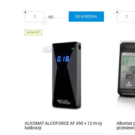
+
+
DO KOSZYKA
szt.
-
NOWOŚĆ
ALKOMAT ALCOFORCE AF 450 + 12 m-cy
Alkomat p
kalibracji
przesiew
wkrętaki +