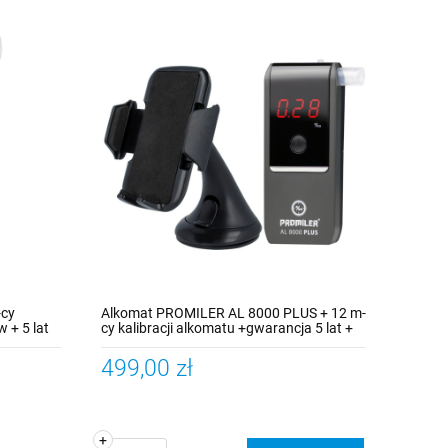
-cy
Alkomat PROMILER AL 8000 PLUS + 12 m-
 + 5 lat
cy kalibracji alkomatu +gwarancja 5 lat +
15 szt. ustników + uchwyt GSM
499,00 zł
+