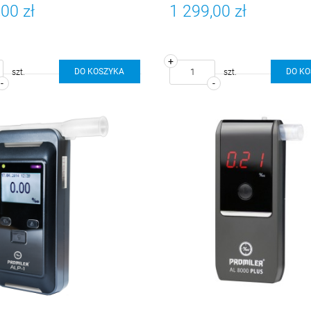
00 zł
1 299,00 zł
+
DO KOSZYKA
DO K
szt.
szt.
-
-