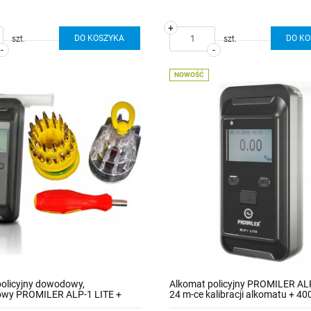
+
DO KOSZYKA
DO K
szt.
szt.
-
-
NOWOŚĆ
olicyjny dowodowy,
Alkomat policyjny PROMILER ALP
owy PROMILER ALP-1 LITE +
24 m-ce kalibracji alkomatu + 400
 12 m-cy kalibracji + 5 lat
ustników rurkowych + 5 lat gwar