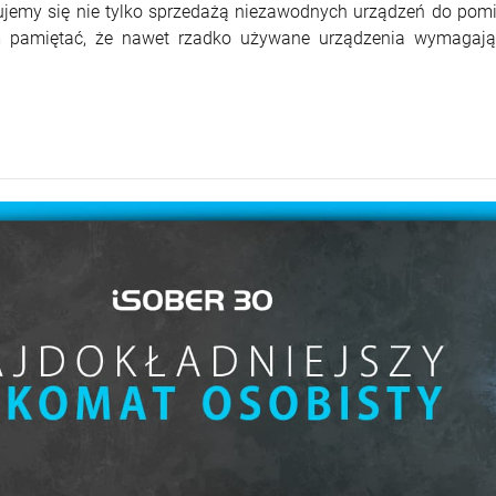
jemy się nie tylko sprzedażą niezawodnych urządzeń do pomi
m pamiętać, że nawet rzadko używane urządzenia wymagają reg