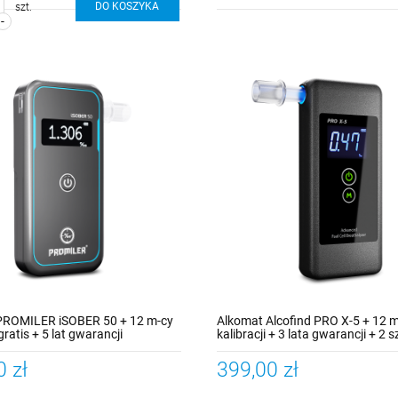
DO KOSZYKA
szt.
-
PROMILER iSOBER 50 + 12 m-cy
Alkomat Alcofind PRO X-5 + 12 
 gratis + 5 lat gwarancji
kalibracji + 3 lata gwarancji + 2 s
ustników
0 zł
399,00 zł