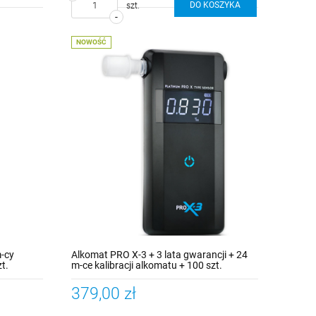
DO KOSZYKA
szt.
-
NOWOŚĆ
m-cy
Alkomat PRO X-3 + 3 lata gwarancji + 24
zt.
m-ce kalibracji alkomatu + 100 szt.
ustników rurkowych
379,00 zł