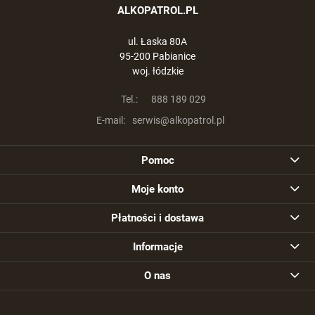
ALKOPATROL.PL
ul. Łaska 80A
95-200 Pabianice
woj. łódzkie
Tel.:
888 189 029
E-mail:
serwis@alkopatrol.pl
Pomoc
Moje konto
Płatności i dostawa
Informacje
O nas