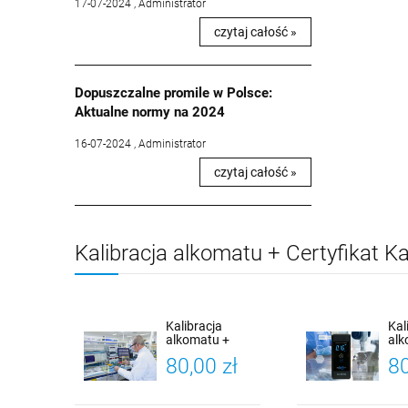
17-07-2024 , Administrator
czytaj całość »
Dopuszczalne promile w Polsce:
Aktualne normy na 2024
16-07-2024 , Administrator
czytaj całość »
Kalibracja alkomatu + Certyfikat Kal
Kalibracja
Kal
alkomatu +
al
Certyfikat
X-5
80,00 zł
80
Kalibracji
(Al