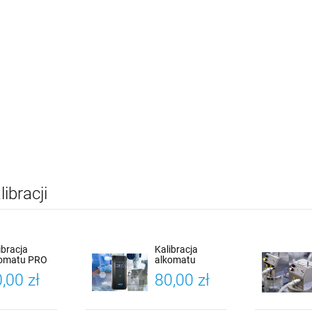
ibracji
ibracja
Kalibracja
komatu PRO
alkomatu
 PLUS
Alcofind PRO X-
,00 zł
80,00 zł
cofind)
3