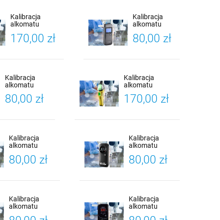
Kalibracja
Kalibracja
alkomatu
alkomatu
Promiler ALP-1
BACscan CA-
170,00 zł
80,00 zł
LITE + Certyfikat
9000
Kalibracji
Professional
SG + Certyfikat
Kalibracji
Kalibracja
Kalibracja
alkomatu
alkomatu
Alcoforce EVO +
Alcoforce Raptor
80,00 zł
170,00 zł
Certyfikat
AT7000 +
Kalibracji
Certyfikat
Kalibracji
Kalibracja
Kalibracja
alkomatu
alkomatu
Alcoforce Cobra
Alcoforce EVO 1
80,00 zł
80,00 zł
+ Certyfikat
+ Certyfikat
Kalibracji
Kalibracji
Kalibracja
Kalibracja
alkomatu
alkomatu
FITalco Neon F1
FITalco Black