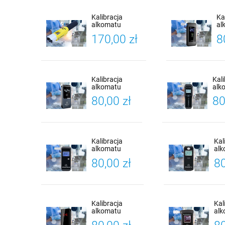
Kalibracja
Ka
alkomatu
al
Promiler iBlow 10
Al
170,00 zł
8
X-
Św
Ka
Kalibracja
Kal
alkomatu
alk
PROMILER
BAC
80,00 zł
80
iSober 30 +
Cert
Certyfikat
Kali
Kalibracji
Kalibracja
Kal
alkomatu
al
BACscan F-50 +
BAC
80,00 zł
80
Certyfikat
Cer
Kalibracji
Kal
Kalibracja
Kal
alkomatu
alk
Alcoforce AF-
MT