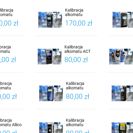
libracja
Kalibracja
komatu
alkomatu
cofind PRO
Promiler ALP-1 +
0,00 zł
170,00 zł
5 +
Certyfikat
iadectwo
Kalibracji
libracji
ibracja
Kalibracja
omatu
alkomatu ACT
scan F-30 +
2600 +
,00 zł
80,00 zł
yfikat
Certyfikat
bracji
Kalibracji
ibracja
Kalibracja
komatu
alkomatu
scan F-45 +
PROMILER AL-
,00 zł
80,00 zł
tyfikat
9000 +
ibracji
Certyfikat
Kalibracji
ibracja
Kalibracja
omatu Allico
alkomatu
X200 PRO +
PROMILER