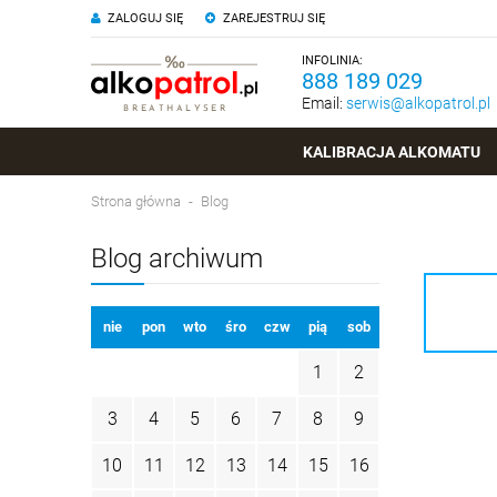
ZALOGUJ SIĘ
ZAREJESTRUJ SIĘ
INFOLINIA:
888 189 029
Email:
serwis@alkopatrol.pl
KALIBRACJA ALKOMATU
Strona główna
Blog
Blog archiwum
nie
pon
wto
śro
czw
pią
sob
1
2
3
4
5
6
7
8
9
10
11
12
13
14
15
16