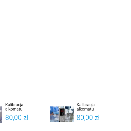
Kalibracja
Kalibracja
alkomatu
alkomatu
wszystkie
PROMILER AL-
80,00 zł
80,00 zł
modele osobiste
8000 PLUS +
Certyfikat
Kalibracji