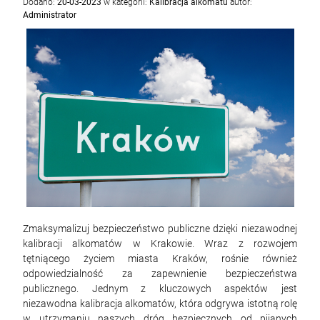
Dodano:
20-03-2023
w kategorii:
Kalibracja alkomatu
autor:
Administrator
Zmaksymalizuj bezpieczeństwo publiczne dzięki niezawodnej
kalibracji alkomatów w Krakowie. Wraz z rozwojem
tętniącego życiem miasta Kraków, rośnie również
odpowiedzialność za zapewnienie bezpieczeństwa
publicznego. Jednym z kluczowych aspektów jest
niezawodna kalibracja alkomatów, która odgrywa istotną rolę
w utrzymaniu naszych dróg bezpiecznych od pijanych