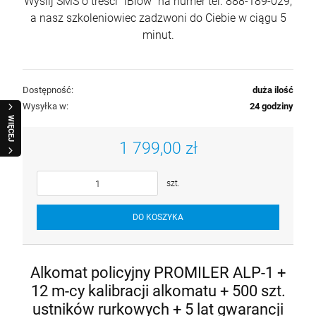
Wyślij SMS o treści "iBlow" na numer tel. 888-189-029,
a nasz szkoleniowiec zadzwoni do Ciebie w ciągu 5
minut.
Dostępność:
duża ilość
Wysyłka w:
24 godziny
WIĘCEJ
1 799,00 zł
szt.
DO KOSZYKA
Alkomat policyjny PROMILER ALP-1 +
12 m-cy kalibracji alkomatu + 500 szt.
ustników rurkowych + 5 lat gwarancji