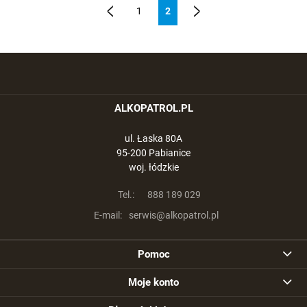
1
2
«
»
ALKOPATROL.PL
ul. Łaska 80A
95-200 Pabianice
woj. łódzkie
Tel.:
888 189 029
E-mail:
serwis@alkopatrol.pl
Pomoc
Moje konto