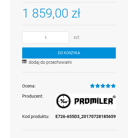
szt. ustników + uchwyt GSM
499,00 zł
1 859,00 zł
szt.
szt.
DO KOSZYKA
DO KOSZYKA
dodaj do przechowalni
Ocena:
Producent:
Kod produktu:
E726-655D3_20170728185659