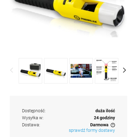
Dostępność:
duża ilość
Wysyłka w:
24 godziny
Dostawa:
Darmowa
sprawdź formy dostawy
Cena nie zawiera ewentualnych kosztów płatności
Alkomat PROMILER AL 8000 PLUS + 12 m-
cy kalibracji alkomatu +gwarancja 5 lat + 15