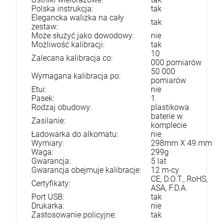
Polska instrukcja:
tak
Elegancka walizka na cały
tak
zestaw:
Może służyć jako dowodowy:
nie
Możliwość kalibracji:
tak
10
Zalecana kalibracja co:
000 pomiarów
50 000
Wymagana kalibracja po:
pomiarów
Etui:
nie
Pasek:
1
Rodzaj obudowy:
plastikowa
baterie w
Zasilanie:
komplecie
Ładowarka do alkomatu:
nie
Wymiary:
298mm X 49
mm
Waga:
299g
Gwarancja:
5 lat
Gwarancja obejmuje kalibracje:
12 m-cy
CE, D.O.T., RoHS,
Certyfikaty:
ASA, F.D.A.
Port USB:
tak
Drukarka:
nie
Zastosowanie policyjne:
tak