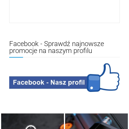
Facebook - Sprawdź najnowsze
promocje na naszym profilu
Alkomaty osobiste
A
o
m
a
ty
le
k
tro
ch
em
lk
e
iczne