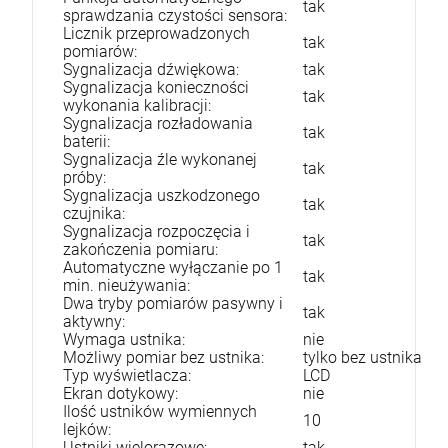
tak
sprawdzania czystości sensora:
Licznik przeprowadzonych
tak
pomiarów:
Sygnalizacja dźwiękowa:
tak
Sygnalizacja konieczności
tak
wykonania kalibracji:
Sygnalizacja rozładowania
tak
baterii:
Sygnalizacja źle wykonanej
tak
próby:
Sygnalizacja uszkodzonego
tak
czujnika:
Sygnalizacja rozpoczęcia i
tak
zakończenia pomiaru:
Automatyczne wyłączanie po 1
tak
min. nieużywania:
Dwa tryby pomiarów pasywny i
tak
aktywny:
Wymaga ustnika:
nie
Możliwy pomiar bez ustnika:
tylko bez ustnika
Typ wyświetlacza:
LCD
Ekran dotykowy:
nie
Ilość ustników wymiennych
10
lejków:
Ustniki wielorazowe:
tak