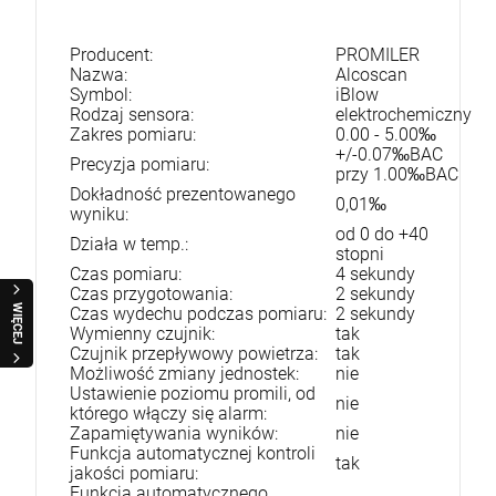
Producent:
PROMILER
Nazwa:
Alcoscan
Symbol:
iBlow
Rodzaj sensora:
elektrochemiczny
Zakres pomiaru:
0.00 - 5.00‰
+/-0.07‰BAC
Precyzja pomiaru:
przy 1.00‰BAC
Dokładność prezentowanego
0,01‰
wyniku:
od 0 do +40
Działa w temp.:
stopni
Czas pomiaru:
4 sekundy
Czas przygotowania:
2 sekundy
WIĘCEJ
Czas wydechu podczas pomiaru:
2 sekundy
Wymienny czujnik:
tak
Czujnik przepływowy powietrza:
tak
Możliwość zmiany jednostek:
nie
Ustawienie poziomu promili, od
nie
którego włączy się alarm:
Zapamiętywania wyników:
nie
Funkcja automatycznej kontroli
tak
jakości pomiaru:
Funkcja automatycznego