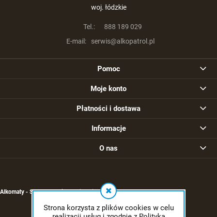
woj. łódzkie
Tel.:
888 189 029
E-mail:
serwis@alkopatrol.pl
Pomoc
Moje konto
Płatności i dostawa
Informacje
O nas
Alkomaty - Sklep - Serwis -
Kalibracja alkomatu
Strona korzysta z plików cookies w celu
realizacji usług i zgodnie z Polityką