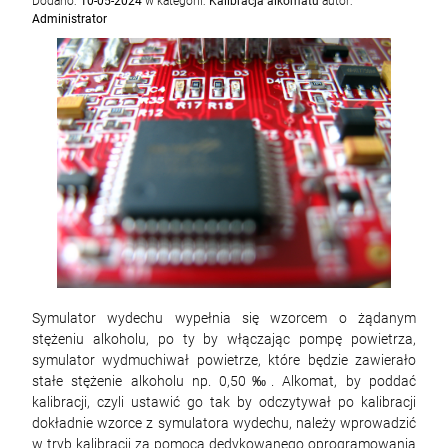
Dodano:
10-05-2024
w kategorii:
Kalibracja alkomatu
autor:
Administrator
Symulator wydechu wypełnia się wzorcem o żądanym
stężeniu alkoholu, po ty by włączając pompę powietrza,
symulator wydmuchiwał powietrze, które będzie zawierało
stałe stężenie alkoholu np. 0,50‰. Alkomat, by poddać
kalibracji, czyli ustawić go tak by odczytywał po kalibracji
dokładnie wzorce z symulatora wydechu, należy wprowadzić
w tryb kalibracji za pomocą dedykowanego oprogramowania