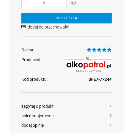
szt.
szt. ustników + uchwyt GSM
499,00 zł
DO KOSZYKA
szt.
dodaj do przechowalni
DO KOSZYKA
Ocena:
Producent:
Kod produktu:
BFE7-77244
zapytaj o produkt
poleć znajomemu
dodaj opinię