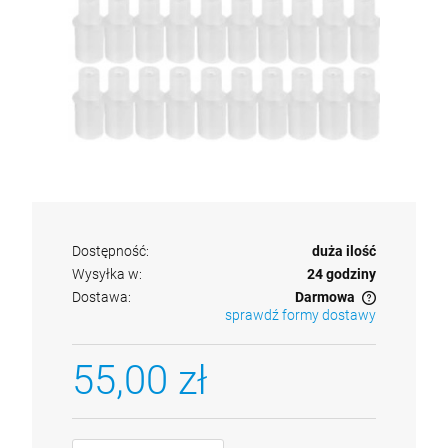
Dostępność:
duża ilość
Wysyłka w:
24 godziny
Dostawa:
Darmowa
sprawdź formy dostawy
Cena nie zawiera ewentualnych kosztów płatności
55,00 zł
Alkomat PROMILER AL 8000 PLUS + 12 m-
cy kalibracji alkomatu +gwarancja 5 lat + 15