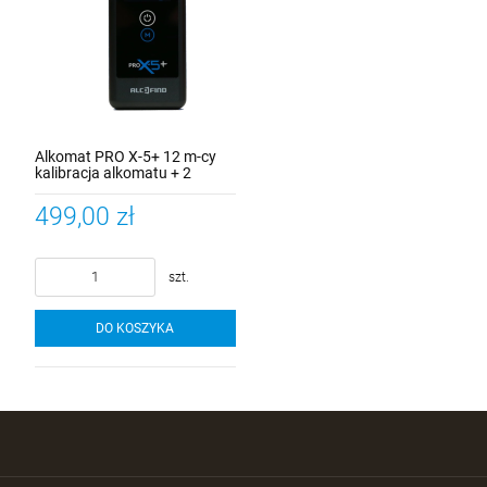
Alkomat PRO X-5+ 12 m-cy
kalibracja alkomatu + 2
ustniki + 5 lat gwarancji +
mata na szybę
499,00 zł
samochodową
szt.
DO KOSZYKA