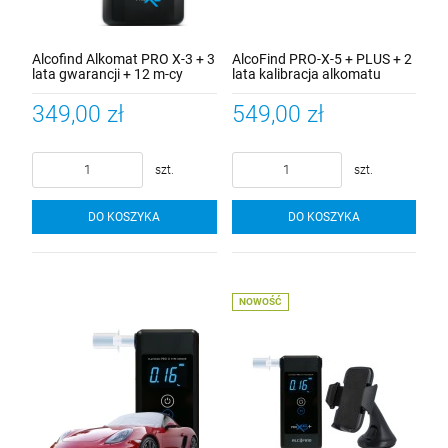
Alcofind Alkomat PRO X-3 + 3
AlcoFind PRO-X-5 + PLUS + 2
lata gwarancji + 12 m-cy
lata kalibracja alkomatu
kalibracji alkomatu + 100szt.
+ustniki 2 szt. +500szt.
ustników rurkowych
ustniki rurkowe +gwarancja 5
349,00 zł
549,00 zł
lat
szt.
szt.
DO KOSZYKA
DO KOSZYKA
NOWOŚĆ