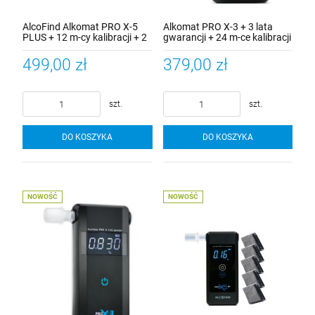
AlcoFind Alkomat PRO X-5
Alkomat PRO X-3 + 3 lata
PLUS + 12 m-cy kalibracji + 2
gwarancji + 24 m-ce kalibracji
szt. ustników + 5 lat
alkomatu + 100 szt. ustników
gwarancji + mata na szybę
rurkowych
499,00 zł
379,00 zł
szt.
szt.
DO KOSZYKA
DO KOSZYKA
NOWOŚĆ
NOWOŚĆ