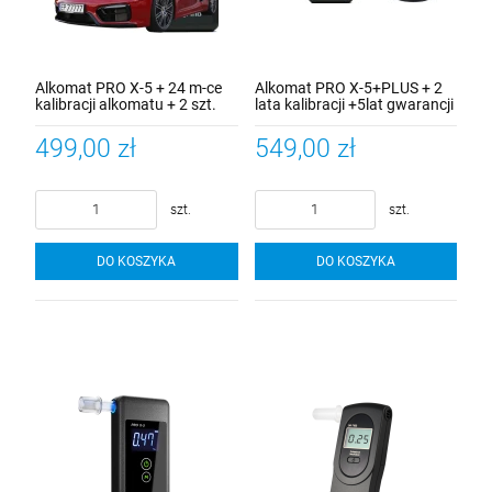
Alkomat PRO X-5 + 24 m-ce
Alkomat PRO X-5+PLUS + 2
kalibracji alkomatu + 2 szt.
lata kalibracji +5lat gwarancji
ustniki + 5 lat gwarancji +
+ uchwyt do telefonu + 12
mata na szybę
ustników
499,00 zł
549,00 zł
szt.
szt.
DO KOSZYKA
DO KOSZYKA