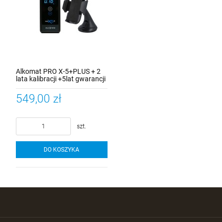
Alkomat PRO X-5+PLUS + 2
lata kalibracji +5lat gwarancji
+ uchwyt do telefonu + 12
ustników
549,00 zł
szt.
DO KOSZYKA