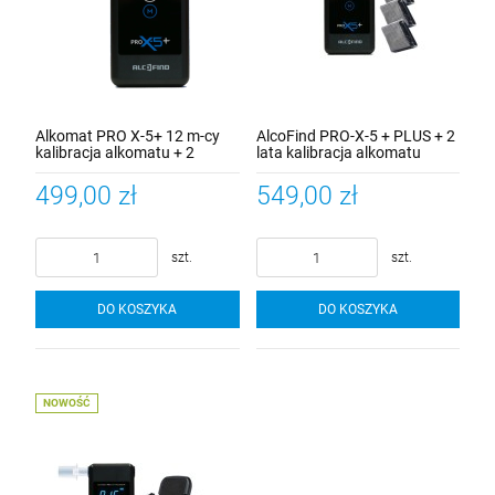
Alkomat PRO X-5+ 12 m-cy
AlcoFind PRO-X-5 + PLUS + 2
kalibracja alkomatu + 2
lata kalibracja alkomatu
ustniki + 5 lat gwarancji +
+ustniki 2 szt. +500szt.
mata na szybę
ustniki rurkowe +gwarancja 5
499,00 zł
549,00 zł
samochodową
lat
szt.
szt.
DO KOSZYKA
DO KOSZYKA
NOWOŚĆ