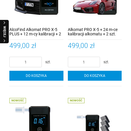
WIĘCEJ
AlcoFind Alkomat PRO X-5
Alkomat PRO X-5 + 24 m-ce
PLUS + 12 m-cy kalibracji + 2
kalibracji alkomatu + 2 szt.
szt. ustników + 5 lat
ustniki + 5 lat gwarancji +
gwarancji + mata na szybę
mata na szybę
499,00 zł
499,00 zł
szt.
szt.
DO KOSZYKA
DO KOSZYKA
NOWOŚĆ
NOWOŚĆ