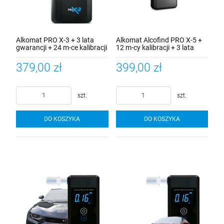
Alkomat PRO X-3 + 3 lata
Alkomat Alcofind PRO X-5 +
gwarancji + 24 m-ce kalibracji
12 m-cy kalibracji + 3 lata
alkomatu + 100 szt. ustników
gwarancji + 2 szt. ustników
rurkowych
379,00 zł
399,00 zł
szt.
szt.
DO KOSZYKA
DO KOSZYKA