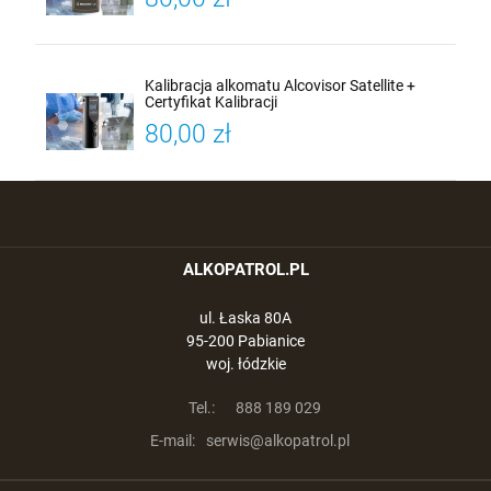
Kalibracja alkomatu Alcovisor Satellite +
Certyfikat Kalibracji
80,00 zł
ALKOPATROL.PL
ul. Łaska 80A
95-200 Pabianice
woj. łódzkie
Tel.:
888 189 029
E-mail:
serwis@alkopatrol.pl