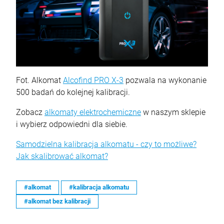
Fot. Alkomat
Alcofind PRO X-3
pozwala na wykonanie
500 badań do kolejnej kalibracji.
Zobacz
alkomaty elektrochemiczne
w naszym sklepie
i wybierz odpowiedni dla siebie.
Samodzielna kalibracja alkomatu - czy to możliwe?
Jak skalibrować alkomat?
#alkomat
#kalibracja alkomatu
#alkomat bez kalibracji