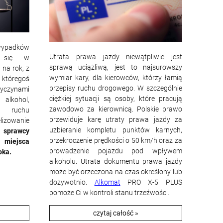
 wypadków
Utrata prawa jazdy niewątpliwie jest
e się w
sprawą uciążliwą, jest to najsurowszy
 na rok, z
wymiar kary, dla kierowców, którzy łamią
 któregoś
przepisy ruchu drogowego. W szczególnie
zyczynami
ciężkiej sytuacji są osoby, które pracują
alkohol,
zawodowo za kierownicą. Polskie prawo
ów ruchu
przewiduje karę utraty prawa jazdy za
izowanie
uzbieranie kompletu punktów karnych,
 sprawcy
przekroczenie prędkości o 50 km/h oraz za
miejsca
prowadzenie pojazdu pod wpływem
oka.
alkoholu. Utrata dokumentu prawa jazdy
może być orzeczona na czas określony lub
dożywotnio.
Alkomat
PRO X-5 PLUS
pomoże Ci w kontroli stanu trzeźwości.
czytaj całość »