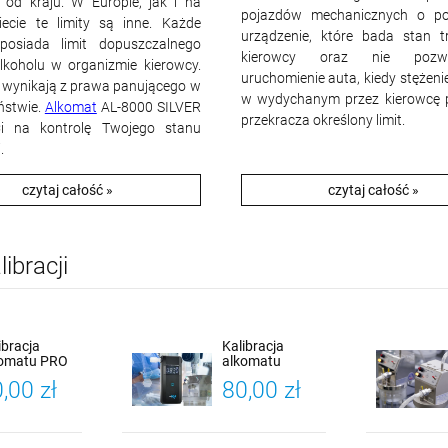
i od kraju. W Europie, jak i na
pojazdów mechanicznych o po
ecie te limity są inne. Każde
urządzenie, które bada stan t
posiada limit dopuszczalnego
kierowcy oraz nie poz
alkoholu w organizmie kierowcy.
uruchomienie auta, kiedy stężeni
e wynikają z prawa panującego w
w wydychanym przez kierowcę 
ństwie.
Alkomat
AL-8000 SILVER
przekracza określony limit.
Ci na kontrolę Twojego stanu
.
czytaj całość »
czytaj całość »
ibracji
ibracja
Kalibracja
komatu PRO
alkomatu
 PLUS
Alcofind PRO X-
,00 zł
80,00 zł
cofind)
3