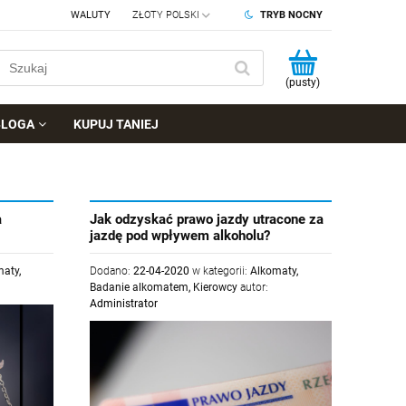
WALUTY
TRYB NOCNY
(pusty)
BLOGA
KUPUJ TANIEJ
a
Jak odzyskać prawo jazdy utracone za
jazdę pod wpływem alkoholu?
maty
,
Dodano:
22-04-2020
w kategorii:
Alkomaty
,
Badanie alkomatem
,
Kierowcy
autor:
Administrator