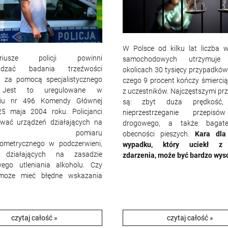
W Polsce od kilku lat liczba
nariusze policji powinni
samochodowych utrzymuj
wadzać badania trzeźwości
okolicach 30 tysięcy przypadków
 za pomocą specjalistycznego
czego 9 procent kończy śmiercią
. Jest to uregulowane w
z uczestników. Najczęstszymi pr
niu nr 496 Komendy Głównej
są: zbyt duża prędkość, 
 25 maja 2004 roku. Policjanci
nieprzestrzeganie przepis
wać urządzeń działających na
drogowego, a także bagatel
tawie pomiaru
obecności pieszych.
Kara dla
tometrycznego w podczerwieni,
wypadku, który uciekł z 
 działających na zasadzie
zdarzenia, może być bardzo wys
wego utleniania alkoholu. Czy
może mieć błędne wskazania
czytaj całość »
czytaj całość »