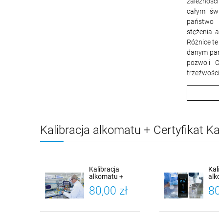
zależnośc
całym świ
państwo 
stężenia 
Różnice t
danym pa
pozwoli 
trzeźwości
Kalibracja alkomatu + Certyfikat Kal
Kalibracja
Kal
alkomatu +
al
Certyfikat
X-5
80,00 zł
80
Kalibracji
(Al