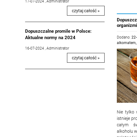
17-07-2024 , Administrator
czytaj całość »
Dopuszcza
organizmi
Dopuszczalne promile w Polsce:
Aktualne normy na 2024
Dodano:
22
alkomatem
16-07-2024 , Administrator
czytaj całość »
Nie tylko
istnieje p
całym św
alkoholu w