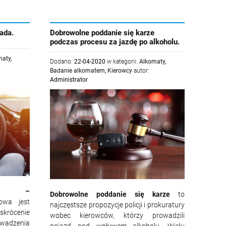
ada.
Dobrowolne poddanie się karze
podczas procesu za jazdę po alkoholu.
maty
,
Dodano:
22-04-2020
w kategorii:
Alkomaty
,
Badanie alkomatem
,
Kierowcy
autor:
Administrator
owa –
Dobrowolne poddanie się karze
to
owa jest
najczęstsze propozycje policji i prokuratury
krócenie
wobec kierowców, którzy prowadzili
owadzenia
pojazd pod wpływem alkoholu. Wielu