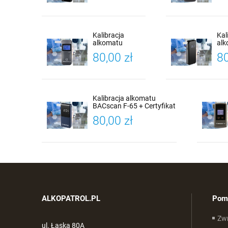
Kalibracji
Kal
Kalibracja
Kal
alkomatu
al
BACscan F-40 +
BAC
80,00 zł
80
Certyfikat
Cer
Kalibracji
Kal
Kalibracja alkomatu
BACscan F-65 + Certyfikat
Kalibracji
80,00 zł
ALKOPATROL.PL
Pom
Zwr
ul. Łaska 80A