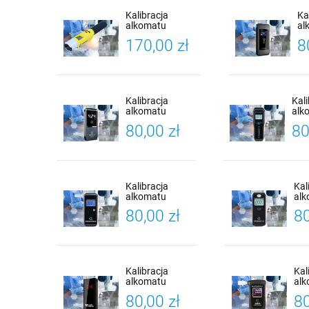
Kalibracja
Ka
alkomatu
al
Promiler iBlow 10
Al
170,00 zł
8
X-
Św
Ka
Kalibracja
Kal
alkomatu
alk
PROMILER
BAC
80,00 zł
80
iSober 30 +
Cert
Certyfikat
Kali
Kalibracji
Kalibracja
Kal
alkomatu
al
BACscan F-50 +
BAC
80,00 zł
80
Certyfikat
Cer
Kalibracji
Kal
Kalibracja
Kal
alkomatu
alk
Alcoforce AF-
MT
80,00 zł
80
350 + Certyfikat
Cer