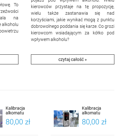
łowę. To
kierowców przystaje na tę propozycję,
rzeźwości
wielu także zastanawia się nad
wala na
korzyściami, jakie wynikać mogą z punktu
e alkoholu
dobrowolnego poddania się karze. Co grozi
powietrzu
kierowcom wsiadającym za kółko pod
wpływem alkoholu?
czytaj całość »
Kalibracja
Kalibracja
alkomatu
alkomatu
wszystkie
PROMILER AL-
80,00 zł
80,00 zł
modele osobiste
8000 PLUS +
Certyfikat
Kalibracji