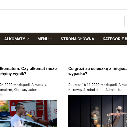
ALKOMATY
MENU
STRONA GŁÓWNA
KATEGORIE 
alkomatem. Czy alkomat może
Co grozi za ucieczkę z miejsc
błędny wynik?
wypadku?
-04-2020
w kategorii:
Alkomaty
,
Dodano:
16-11-2020
w kategorii:
Alko
komatem
,
Kierowcy
autor:
Kierowcy
,
Alkohol
autor:
Administrator
or