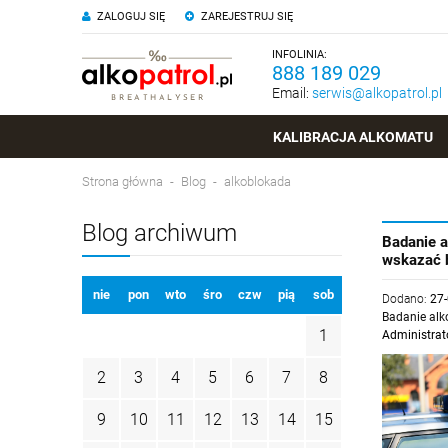
ZALOGUJ SIĘ
ZAREJESTRUJ SIĘ
INFOLINIA:
888 189 029
Email:
serwis@alkopatrol.pl
KALIBRACJA ALKOMATU
Strona główna
Blog
alkoblokada
Blog archiwum
Badanie 
wskazać 
nie
pon
wto
śro
czw
pią
sob
Dodano:
27
Badanie al
1
Administrat
2
3
4
5
6
7
8
9
10
11
12
13
14
15