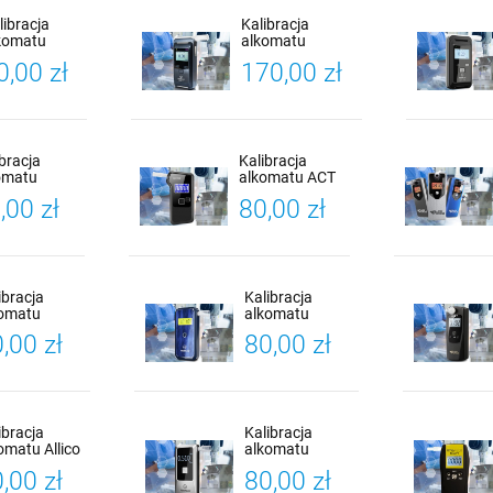
libracja
Kalibracja
komatu
alkomatu
cofind PRO
Promiler ALP-1 +
0,00 zł
170,00 zł
5 +
Certyfikat
iadectwo
Kalibracji
libracji
ibracja
Kalibracja
omatu
alkomatu ACT
scan F-30 +
2600 +
,00 zł
80,00 zł
yfikat
Certyfikat
bracji
Kalibracji
ibracja
Kalibracja
komatu
alkomatu
scan F-45 +
PROMILER AL-
,00 zł
80,00 zł
tyfikat
9000 +
ibracji
Certyfikat
Kalibracji
ibracja
Kalibracja
omatu Allico
alkomatu
X200 PRO +
PROMILER
,00 zł
80,00 zł
tyfikat
iSober 70 +