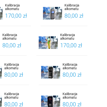
Kalibracja
Kalibracja
alkomatu
alkomatu
Promiler ALP-1
BACscan CA-
170,00 zł
80,00 zł
LITE + Certyfikat
9000
Kalibracji
Professional
SG + Certyfikat
Kalibracji
Kalibracja
Kalibracja
alkomatu
alkomatu
Alcoforce EVO +
Alcoforce Raptor
80,00 zł
170,00 zł
Certyfikat
AT7000 +
Kalibracji
Certyfikat
Kalibracji
Kalibracja
Kalibracja
alkomatu
alkomatu
Alcoforce Cobra
Alcoforce EVO 1
80,00 zł
80,00 zł
+ Certyfikat
+ Certyfikat
Kalibracji
Kalibracji
Kalibracja
Kalibracja
alkomatu
alkomatu
FITalco Neon F1
FITalco Black
80,00 zł
80,00 zł
+ Certyfikat
CA20 +