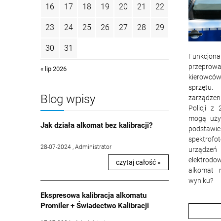
16
17
18
19
20
21
22
23
24
25
26
27
28
29
30
31
Funkcjo
przepro
« lip 2026
kierowców
sprzętu
Blog wpisy
zarządze
Policji z
mogą uży
Jak działa alkomat bez kalibracji?
pods
spektrofo
28-07-2024 , Administrator
urządzeń
elektrodo
czytaj całość »
alkomat 
wyniku?
Ekspresowa kalibracja alkomatu
Promiler + Świadectwo Kalibracji