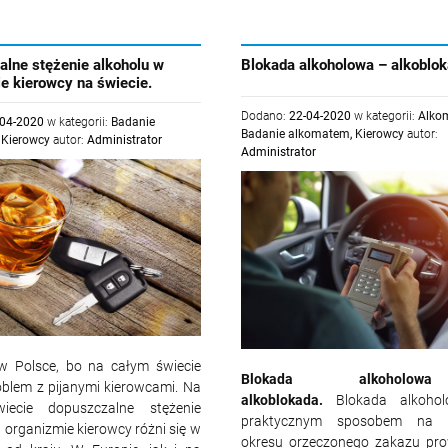
lne stężenie alkoholu w
Blokada alkoholowa – alkoblok
e kierowcy na świecie.
Dodano:
22-04-2020
w kategorii:
Alko
-04-2020
w kategorii:
Badanie
Badanie alkomatem
,
Kierowcy
autor:
,
Kierowcy
autor:
Administrator
Administrator
 w Polsce, bo na całym świecie
Blokada alkohol
roblem z pijanymi kierowcami. Na
alkoblokada.
Blokada alkohol
iecie dopuszczalne stężenie
praktycznym sposobem na s
 organizmie kierowcy różni się w
okresu orzeczonego zakazu pr